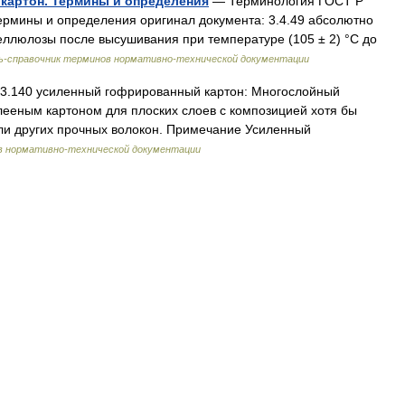
 картон. Термины и определения
— Терминология ГОСТ Р
Термины и определения оригинал документа: 3.4.49 абсолютно
целлюлозы после высушивания при температуре (105 ± 2) °С до
ь-справочник терминов нормативно-технической документации
3.140 усиленный гофрированный картон: Многослойный
ееным картоном для плоских слоев с композицией хотя бы
ли других прочных волокон. Примечание Усиленный
в нормативно-технической документации