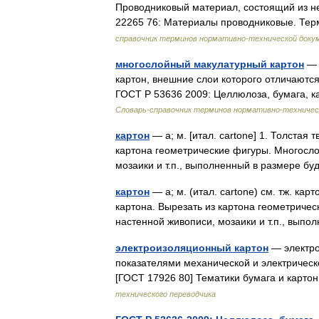
Проводниковый материал, состоящий из н
22265 76: Материалы проводниковые. Те
справочник терминов нормативно-технической доку
многослойный макулатурный картон
— 
картон, внешние слои которого отличаются
ГОСТ Р 53636 2009: Целлюлоза, бумага, 
Словарь-справочник терминов нормативно-техничес
картон
— а; м. [итал. cartone] 1. Толстая
картона геометрические фигуры. Многосло
мозаики и т.п., выполненный в размере 
картон
— а; м. (итал. cartone) см. тж. ка
картона. Вырезать из картона геометричес
настенной живописи, мозаики и т.п., вы
электроизоляционный картон
— электро
показателями механической и электрическ
[ГОСТ 17926 80] Тематики бумага и картон
технического переводчика