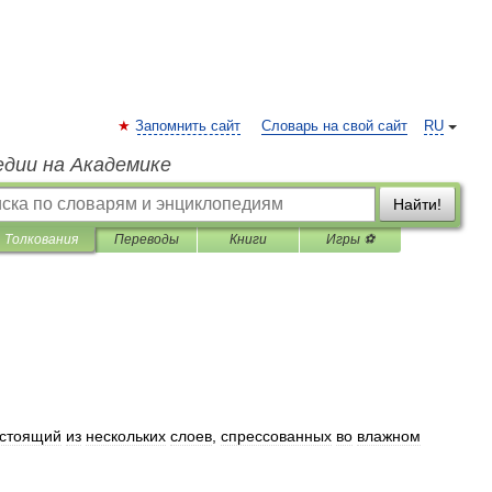
Запомнить сайт
Словарь на свой сайт
RU
едии на Академике
Найти!
Толкования
Переводы
Книги
Игры ⚽
стоящий
из
нескольких
слоев
,
спрессованных
во
влажном