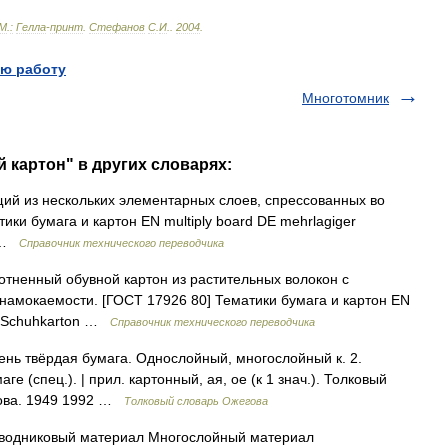
М
.
:
Гелла
-
принт
.
Стефанов
С
.
И
.
.
2004
.
ю работу
Многотомник
 картон" в других словарях:
ий из нескольких элементарных слоев, спрессованных во
ики бумага и картон EN multiply board DE mehrlagiger
t …
Справочник технического переводчика
ненный обувной картон из растительных волокон с
намокаемости. [ГОСТ 17926 80] Тематики бумага и картон EN
er Schuhkarton …
Справочник технического переводчика
ень твёрдая бумага. Однослойный, многослойный к. 2.
е (спец.). | прил. картонный, ая, ое (к 1 знач.). Толковый
дова. 1949 1992 …
Толковый словарь Ожегова
водниковый материал Многослойный материал