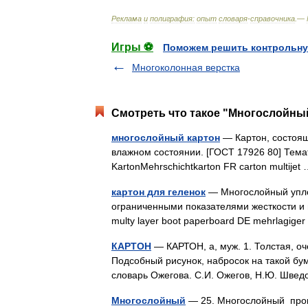
Реклама
и
полиграфия:
опыт
словаря
-
справочника
.—
Игры ⚽
Поможем решить контрольну
Многоколонная верстка
Смотреть что такое "Многослойный
многослойный картон
— Картон, состоящ
влажном состоянии. [ГОСТ 17926 80] Темат
KartonMehrschichtkarton FR carton multije
картон для геленок
— Многослойный уплот
ограниченными показателями жесткости и 
multy layer boot paperboard DE mehrlagig
КАРТОН
— КАРТОН, а, муж. 1. Толстая, оч
Подсобный рисунок, набросок на такой бумаг
словарь Ожегова. С.И. Ожегов, Н.Ю. Шве
Многослойный
— 25. Многослойный про