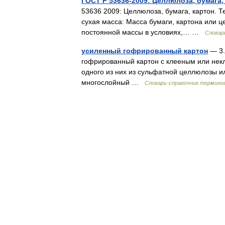
ГОСТ Р 53636-2009: Целлюлоза, бумага,
53636 2009: Целлюлоза, бумага, картон. 
сухая масса: Масса бумаги, картона или 
постоянной массы в условиях,… …
Словар
усиленный гофрированный картон
— 3.
гофрированный картон с клееным или некл
одного из них из сульфатной целлюлозы и
многослойный …
Словарь-справочник термино