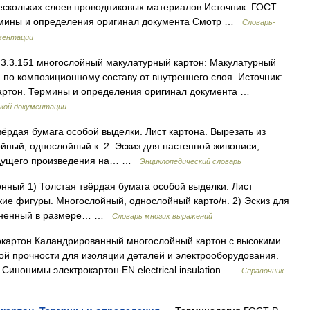
ескольких слоев проводниковых материалов Источник: ГОСТ
рмины и определения оригинал документа Смотр …
Словарь-
ментации
3.3.151 многослойный макулатурный картон: Макулатурный
 по композиционному составу от внутреннего слоя. Источник:
картон. Термины и определения оригинал документа …
кой документации
 твёрдая бумага особой выделки. Лист картона. Вырезать из
йный, однослойный к. 2. Эскиз для настенной живописи,
будущего произведения на… …
Энциклопедический словарь
ртонный 1) Толстая твёрдая бумага особой выделки. Лист
кие фигуры. Многослойный, однослойный карто/н. 2) Эскиз для
полненный в размере… …
Словарь многих выражений
картон Каландрированный многослойный картон с высокими
ой прочности для изоляции деталей и электрооборудования.
 Синонимы электрокартон EN electrical insulation …
Справочник